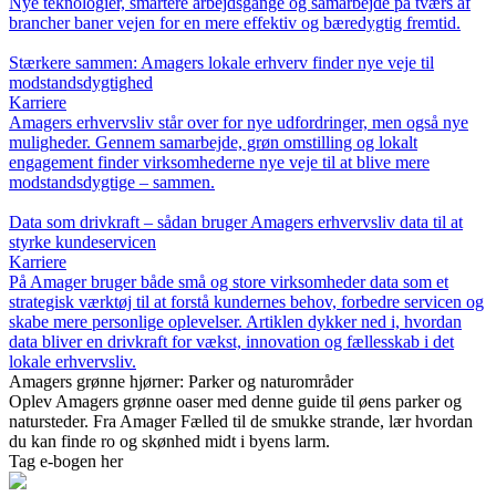
Nye teknologier, smartere arbejdsgange og samarbejde på tværs af
brancher baner vejen for en mere effektiv og bæredygtig fremtid.
Stærkere sammen: Amagers lokale erhverv finder nye veje til
modstandsdygtighed
Karriere
Amagers erhvervsliv står over for nye udfordringer, men også nye
muligheder. Gennem samarbejde, grøn omstilling og lokalt
engagement finder virksomhederne nye veje til at blive mere
modstandsdygtige – sammen.
Data som drivkraft – sådan bruger Amagers erhvervsliv data til at
styrke kundeservicen
Karriere
På Amager bruger både små og store virksomheder data som et
strategisk værktøj til at forstå kundernes behov, forbedre servicen og
skabe mere personlige oplevelser. Artiklen dykker ned i, hvordan
data bliver en drivkraft for vækst, innovation og fællesskab i det
lokale erhvervsliv.
Amagers grønne hjørner: Parker og naturområder
Oplev Amagers grønne oaser med denne guide til øens parker og
natursteder. Fra Amager Fælled til de smukke strande, lær hvordan
du kan finde ro og skønhed midt i byens larm.
Tag e-bogen her