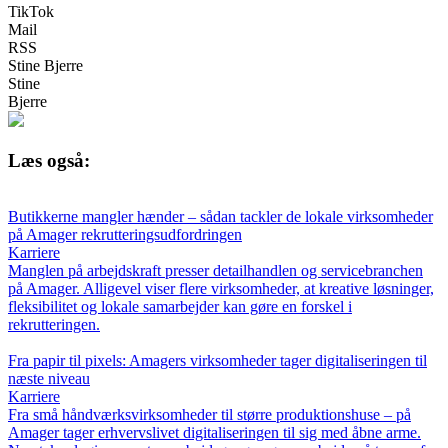
TikTok
Mail
RSS
Stine Bjerre
Stine
Bjerre
Læs også:
Butikkerne mangler hænder – sådan tackler de lokale virksomheder
på Amager rekrutteringsudfordringen
Karriere
Manglen på arbejdskraft presser detailhandlen og servicebranchen
på Amager. Alligevel viser flere virksomheder, at kreative løsninger,
fleksibilitet og lokale samarbejder kan gøre en forskel i
rekrutteringen.
Fra papir til pixels: Amagers virksomheder tager digitaliseringen til
næste niveau
Karriere
Fra små håndværksvirksomheder til større produktionshuse – på
Amager tager erhvervslivet digitaliseringen til sig med åbne arme.