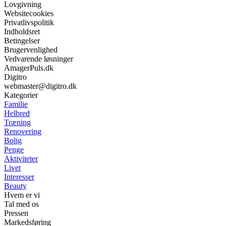
Lovgivning
Websitecookies
Privatlivspolitik
Indholdsret
Betingelser
Brugervenlighed
Vedvarende løsninger
AmagerPuls.dk
Digitro
webmaster@digitro.dk
Kategorier
Familie
Helbred
Træning
Renovering
Bolig
Penge
Aktiviteter
Livet
Interesser
Beauty
Hvem er vi
Tal med os
Pressen
Markedsføring