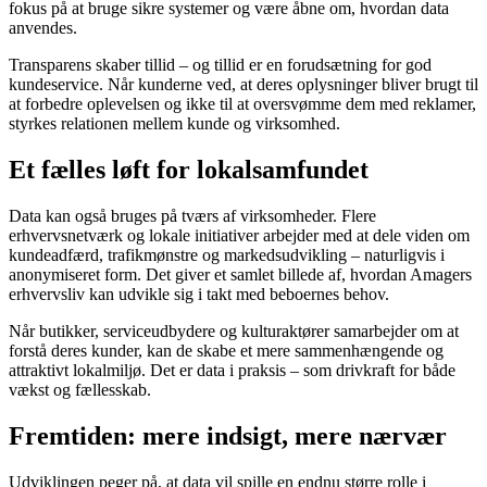
fokus på at bruge sikre systemer og være åbne om, hvordan data
anvendes.
Transparens skaber tillid – og tillid er en forudsætning for god
kundeservice. Når kunderne ved, at deres oplysninger bliver brugt til
at forbedre oplevelsen og ikke til at oversvømme dem med reklamer,
styrkes relationen mellem kunde og virksomhed.
Et fælles løft for lokalsamfundet
Data kan også bruges på tværs af virksomheder. Flere
erhvervsnetværk og lokale initiativer arbejder med at dele viden om
kundeadfærd, trafikmønstre og markedsudvikling – naturligvis i
anonymiseret form. Det giver et samlet billede af, hvordan Amagers
erhvervsliv kan udvikle sig i takt med beboernes behov.
Når butikker, serviceudbydere og kulturaktører samarbejder om at
forstå deres kunder, kan de skabe et mere sammenhængende og
attraktivt lokalmiljø. Det er data i praksis – som drivkraft for både
vækst og fællesskab.
Fremtiden: mere indsigt, mere nærvær
Udviklingen peger på, at data vil spille en endnu større rolle i