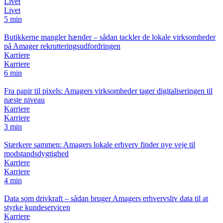
Livet
Livet
5 min
Butikkerne mangler hænder – sådan tackler de lokale virksomheder
på Amager rekrutteringsudfordringen
Karriere
Karriere
6 min
Fra papir til pixels: Amagers virksomheder tager digitaliseringen til
næste niveau
Karriere
Karriere
3 min
Stærkere sammen: Amagers lokale erhverv finder nye veje til
modstandsdygtighed
Karriere
Karriere
4 min
Data som drivkraft – sådan bruger Amagers erhvervsliv data til at
styrke kundeservicen
Karriere