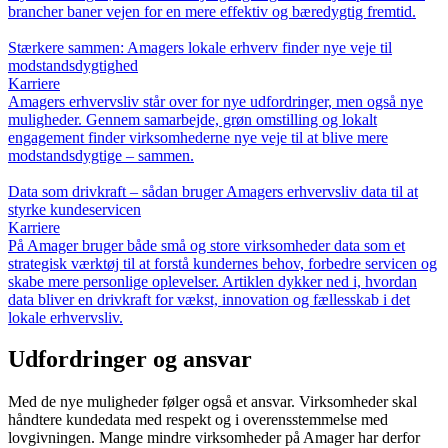
brancher baner vejen for en mere effektiv og bæredygtig fremtid.
Stærkere sammen: Amagers lokale erhverv finder nye veje til
modstandsdygtighed
Karriere
Amagers erhvervsliv står over for nye udfordringer, men også nye
muligheder. Gennem samarbejde, grøn omstilling og lokalt
engagement finder virksomhederne nye veje til at blive mere
modstandsdygtige – sammen.
Data som drivkraft – sådan bruger Amagers erhvervsliv data til at
styrke kundeservicen
Karriere
På Amager bruger både små og store virksomheder data som et
strategisk værktøj til at forstå kundernes behov, forbedre servicen og
skabe mere personlige oplevelser. Artiklen dykker ned i, hvordan
data bliver en drivkraft for vækst, innovation og fællesskab i det
lokale erhvervsliv.
Udfordringer og ansvar
Med de nye muligheder følger også et ansvar. Virksomheder skal
håndtere kundedata med respekt og i overensstemmelse med
lovgivningen. Mange mindre virksomheder på Amager har derfor