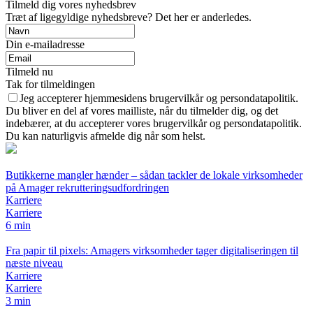
Tilmeld dig vores nyhedsbrev
Træt af ligegyldige nyhedsbreve? Det her er anderledes.
Din e-mailadresse
Tilmeld nu
Tak for tilmeldingen
Jeg accepterer hjemmesidens brugervilkår og persondatapolitik.
Du bliver en del af vores mailliste, når du tilmelder dig, og det
indebærer, at du accepterer vores brugervilkår og persondatapolitik.
Du kan naturligvis afmelde dig når som helst.
Butikkerne mangler hænder – sådan tackler de lokale virksomheder
på Amager rekrutteringsudfordringen
Karriere
Karriere
6 min
Fra papir til pixels: Amagers virksomheder tager digitaliseringen til
næste niveau
Karriere
Karriere
3 min