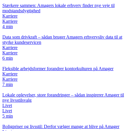
Stærkere sammen: Amagers lokale erhverv finder nye veje til
modstandsdygtighed
Karriere
Karriere
4 min
Data som drivkraft – sådan bruger Amagers erhvervsliv data til at
styrke kundeservicen
Karriere
Karriere
6 min
Fleksible arbejdsformer forandrer kontorkulturen på Amager
Karriere
Karriere
7 min
Lokale oplevelser, store forandringer – sådan inspirerer Amager til
nye livsstilsvalg
Livet
Livet
5 min
Boligpriser og livsstil: Derfor vælger mange at blive på Amager