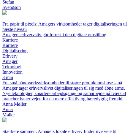
Stefan
Svendson
Fra papir til pixels: Amagers virksomheder tager digitaliseringen til
næste niveau
Amagers erhvervsliv går forrest i den digitale omstilling
Karriere
Karriere
Digitalisering
Erhverv
Amager
Teknologi
Innovation
3 min
Fra små håndværksvirksomheder til større produktionshuse – på
Amager tager erhvervslivet digitaliseringen til sig med åbne arme.
Nye teknologier, smartere arbejdsgange og samarbejde på tværs af
brancher baner vejen for en mere effektiv og bæredygtig fremtid.
Anna Møller
Anna
Møller
Stærkere sammen: Amagers lokale erhverv finder nye veje til