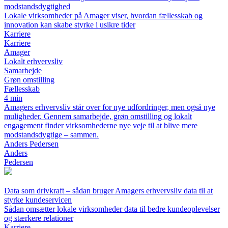
modstandsdygtighed
Lokale virksomheder på Amager viser, hvordan fællesskab og
innovation kan skabe styrke i usikre tider
Karriere
Karriere
Amager
Lokalt erhvervsliv
Samarbejde
Grøn omstilling
Fællesskab
4 min
Amagers erhvervsliv står over for nye udfordringer, men også nye
muligheder. Gennem samarbejde, grøn omstilling og lokalt
engagement finder virksomhederne nye veje til at blive mere
modstandsdygtige – sammen.
Anders Pedersen
Anders
Pedersen
Data som drivkraft – sådan bruger Amagers erhvervsliv data til at
styrke kundeservicen
Sådan omsætter lokale virksomheder data til bedre kundeoplevelser
og stærkere relationer
Karriere