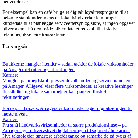
henvendelser.
For eksempel kan en café bruge et digitalt loyalitetsprogram til at
belønne stamkunder, mens en lokal håndværker kan bruge
kundedata til at planlægge serviceeftersyn og sikre, at ingen opgaver
bliver glemt. På den måde bliver data et redskab til at skabe
relationer, ikke bare transaktioner.
Læs også:
Butikkerne mangler hænder – sådan tackler de lokale virksomheder
på Amager rekrutteringsudfordringen
Karriere
Manglen på arbejdskraft presser detailhandlen og servicebranchen
på Amager. Alligevel viser flere virksomheder, at kreative løsninger,
fleksibilitet og lokale samarbejder kan gøre en forskel i
rekrutteringen.
Fra papir til pixels: Amagers virksomheder tager digitaliseringen til
næste niveau
Karriere
Fra små håndværksvirksomheder til større produktionshuse – på
Amager tager erhvervslivet digitaliseringen til sig med åbne arme.
Nye teknologier, smartere arbejdsgange og samarbejde på tværs af