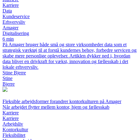
Karriere
Data
Kundeservice
Erhvervsliv
Amager
Digitalisering
6 min
På Amager bruger både små og store virksomheder data som et
strategisk værktøj til at forstå kundernes behov, forbedre servicen og
skabe mere personlige oplevelser. Artiklen dykker ned i, hvordan
data bliver en drivkraft for vækst, innovation og fællesskab i det
lokale erhvervsliv.
Stine Bjerre
Stine
Bjerre
Fleksible arbejdsformer forandrer kontorkulturen på Amager
Når arbejdet flytter mellem kontor, hjem og fællesskab
Karriere
Karriere
Arbejdsliv
Kontorkultur
Fleksibilitet