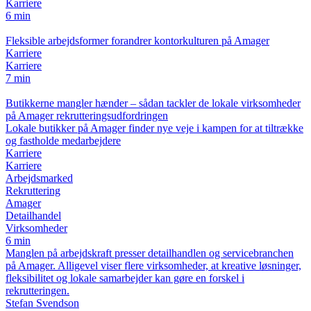
Karriere
6 min
Fleksible arbejdsformer forandrer kontorkulturen på Amager
Karriere
Karriere
7 min
Butikkerne mangler hænder – sådan tackler de lokale virksomheder
på Amager rekrutteringsudfordringen
Lokale butikker på Amager finder nye veje i kampen for at tiltrække
og fastholde medarbejdere
Karriere
Karriere
Arbejdsmarked
Rekruttering
Amager
Detailhandel
Virksomheder
6 min
Manglen på arbejdskraft presser detailhandlen og servicebranchen
på Amager. Alligevel viser flere virksomheder, at kreative løsninger,
fleksibilitet og lokale samarbejder kan gøre en forskel i
rekrutteringen.
Stefan Svendson