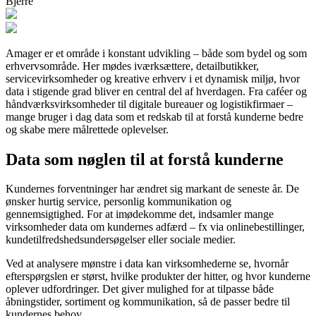
Bjerre
Amager er et område i konstant udvikling – både som bydel og som
erhvervsområde. Her mødes iværksættere, detailbutikker,
servicevirksomheder og kreative erhverv i et dynamisk miljø, hvor
data i stigende grad bliver en central del af hverdagen. Fra caféer og
håndværksvirksomheder til digitale bureauer og logistikfirmaer –
mange bruger i dag data som et redskab til at forstå kunderne bedre
og skabe mere målrettede oplevelser.
Data som nøglen til at forstå kunderne
Kundernes forventninger har ændret sig markant de seneste år. De
ønsker hurtig service, personlig kommunikation og
gennemsigtighed. For at imødekomme det, indsamler mange
virksomheder data om kundernes adfærd – fx via onlinebestillinger,
kundetilfredshedsundersøgelser eller sociale medier.
Ved at analysere mønstre i data kan virksomhederne se, hvornår
efterspørgslen er størst, hvilke produkter der hitter, og hvor kunderne
oplever udfordringer. Det giver mulighed for at tilpasse både
åbningstider, sortiment og kommunikation, så de passer bedre til
kundernes behov.