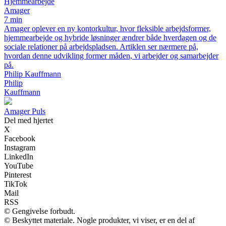
Hjemmearbejde
Amager
7 min
Amager oplever en ny kontorkultur, hvor fleksible arbejdsformer,
hjemmearbejde og hybride løsninger ændrer både hverdagen og de
sociale relationer på arbejdspladsen. Artiklen ser nærmere på,
hvordan denne udvikling former måden, vi arbejder og samarbejder
på.
Philip Kauffmann
Philip
Kauffmann
Amager Puls
Del med hjertet
X
Facebook
Instagram
LinkedIn
YouTube
Pinterest
TikTok
Mail
RSS
© Gengivelse forbudt.
© Beskyttet materiale. Nogle produkter, vi viser, er en del af