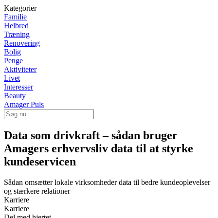
Kategorier
Familie
Helbred
Træning
Renovering
Bolig
Penge
Aktiviteter
Livet
Interesser
Beauty
Amager Puls
Data som drivkraft – sådan bruger
Amagers erhvervsliv data til at styrke
kundeservicen
Sådan omsætter lokale virksomheder data til bedre kundeoplevelser
og stærkere relationer
Karriere
Karriere
Del med hjertet