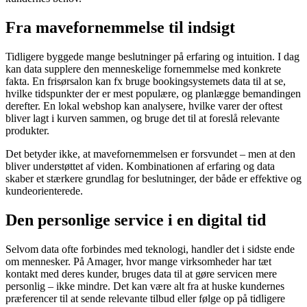
Fra mavefornemmelse til indsigt
Tidligere byggede mange beslutninger på erfaring og intuition. I dag
kan data supplere den menneskelige fornemmelse med konkrete
fakta. En frisørsalon kan fx bruge bookingsystemets data til at se,
hvilke tidspunkter der er mest populære, og planlægge bemandingen
derefter. En lokal webshop kan analysere, hvilke varer der oftest
bliver lagt i kurven sammen, og bruge det til at foreslå relevante
produkter.
Det betyder ikke, at mavefornemmelsen er forsvundet – men at den
bliver understøttet af viden. Kombinationen af erfaring og data
skaber et stærkere grundlag for beslutninger, der både er effektive og
kundeorienterede.
Den personlige service i en digital tid
Selvom data ofte forbindes med teknologi, handler det i sidste ende
om mennesker. På Amager, hvor mange virksomheder har tæt
kontakt med deres kunder, bruges data til at gøre servicen mere
personlig – ikke mindre. Det kan være alt fra at huske kundernes
præferencer til at sende relevante tilbud eller følge op på tidligere