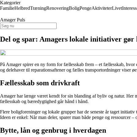
Kategorier
Familie
Helbred
Træning
Renovering
Bolig
Penge
Aktiviteter
Livet
Interess
Amager Puls
Del og spar: Amagers lokale initiativer gør
På Amager spirer en ny form for fællesskab frem – et fællesskab, hvo
og delehaver til reparationsaftener og fælles transportordninger viser ø
Fællesskab som drivkraft
Amager har længe været kendt for sin blanding af byliv og natur. Her 
fællesskab og bæredygtighed går hånd i hånd.
Flere boligforeninger og lokale grupper har de seneste år taget initiativ
Ideen er enkel: Når man deler, sparer man både penge og ressourcer – 
Bytte, lån og genbrug i hverdagen