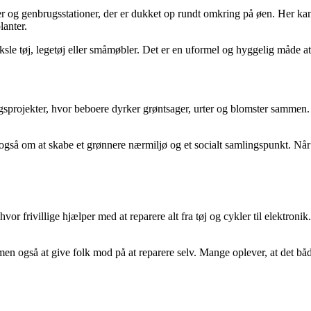
er og genbrugsstationer, der er dukket op rundt omkring på øen. Her kan
lanter.
ksle tøj, legetøj eller småmøbler. Det er en uformel og hyggelig måde at
projekter, hvor beboere dyrker grøntsager, urter og blomster sammen.
også om at skabe et grønnere nærmiljø og et socialt samlingspunkt. N
or frivillige hjælper med at reparere alt fra tøj og cykler til elektronik.
 også at give folk mod på at reparere selv. Mange oplever, at det både 