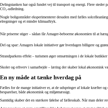
Delingstanken har også fundet vej til transport og energi. Flere steder p
CO₂-udledning.
Nogle boligområder eksperimenterer desuden med fælles solcelleanlæg 
elregninger og et mindre klimaaftryk.
Når priserne stiger – sådan får Amager-beboerne økonomien til at hæ
Del og spar: Amagers lokale initiativer gør hverdagen billigere og grøn
Strandparkens effekt – turismen øger omsætningen i de lokale butikker
Skoler og erhverv i samarbejde – læring der skaber lokal økonomisk v
En ny måde at tænke hverdag på
Fælles for de mange initiativer er, at de udspringer af lokale kræfter o
besparelser, både økonomisk og miljømæssigt.
Samtidig skaber det en stærkere følelse af fællesskab. Når man deler r