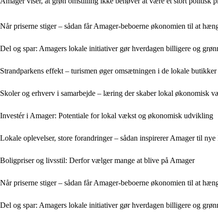
Amager viser, at grøn omstilling ikke behøver at være et stort politisk
Når priserne stiger – sådan får Amager-beboerne økonomien til at hæ
Del og spar: Amagers lokale initiativer gør hverdagen billigere og grøn
Strandparkens effekt – turismen øger omsætningen i de lokale butikker
Skoler og erhverv i samarbejde – læring der skaber lokal økonomisk v
Investér i Amager: Potentiale for lokal vækst og økonomisk udvikling
Lokale oplevelser, store forandringer – sådan inspirerer Amager til nye l
Boligpriser og livsstil: Derfor vælger mange at blive på Amager
Når priserne stiger – sådan får Amager-beboerne økonomien til at hæ
Del og spar: Amagers lokale initiativer gør hverdagen billigere og grøn