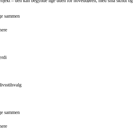
 projekt – den kan begynde lige uden for hoveddøren, med små skridt og 
nge sammen
nere
ærdi
ivsstilsvalg
nge sammen
nere