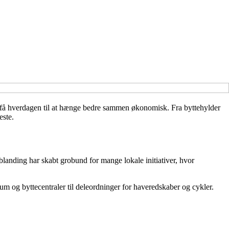
t få hverdagen til at hænge bedre sammen økonomisk. Fra byttehylder
este.
anding har skabt grobund for mange lokale initiativer, hvor
srum og byttecentraler til deleordninger for haveredskaber og cykler.