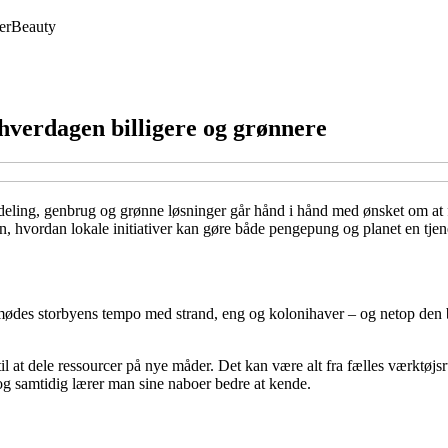
er
Beauty
 hverdagen billigere og grønnere
r deling, genbrug og grønne løsninger går hånd i hånd med ønsket om a
en, hvordan lokale initiativer kan gøre både pengepung og planet en tjen
mødes storbyens tempo med strand, eng og kolonihaver – og netop den bl
 til at dele ressourcer på nye måder. Det kan være alt fra fælles værktøj
og samtidig lærer man sine naboer bedre at kende.