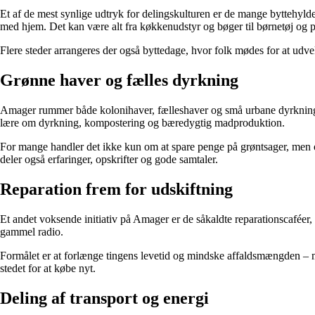
Et af de mest synlige udtryk for delingskulturen er de mange byttehyld
med hjem. Det kan være alt fra køkkenudstyr og bøger til børnetøj og p
Flere steder arrangeres der også byttedage, hvor folk mødes for at udve
Grønne haver og fælles dyrkning
Amager rummer både kolonihaver, fælleshaver og små urbane dyrknings
lære om dyrkning, kompostering og bæredygtig madproduktion.
For mange handler det ikke kun om at spare penge på grøntsager, men 
deler også erfaringer, opskrifter og gode samtaler.
Reparation frem for udskiftning
Et andet voksende initiativ på Amager er de såkaldte reparationscaféer, hv
gammel radio.
Formålet er at forlænge tingens levetid og mindske affaldsmængden – men
stedet for at købe nyt.
Deling af transport og energi