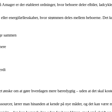
å Amager er der etableret ordninger, hvor beboere deler elbiler, ladcykler
eller energifællesskaber, hvor strømmen deles mellem beboerne. Det k
nge sammen
nere
ærdi
g et ønske om at gøre hverdagen mere bæredygtig – uden at det skal koste 
essourcer, lærer man hinanden at kende på nye måder, og det kan være me