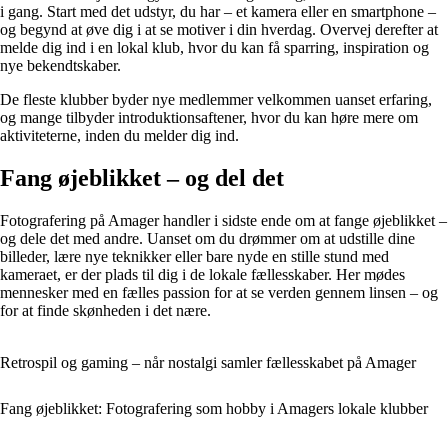
i gang. Start med det udstyr, du har – et kamera eller en smartphone –
og begynd at øve dig i at se motiver i din hverdag. Overvej derefter at
melde dig ind i en lokal klub, hvor du kan få sparring, inspiration og
nye bekendtskaber.
De fleste klubber byder nye medlemmer velkommen uanset erfaring,
og mange tilbyder introduktionsaftener, hvor du kan høre mere om
aktiviteterne, inden du melder dig ind.
Fang øjeblikket – og del det
Fotografering på Amager handler i sidste ende om at fange øjeblikket –
og dele det med andre. Uanset om du drømmer om at udstille dine
billeder, lære nye teknikker eller bare nyde en stille stund med
kameraet, er der plads til dig i de lokale fællesskaber. Her mødes
mennesker med en fælles passion for at se verden gennem linsen – og
for at finde skønheden i det nære.
Retrospil og gaming – når nostalgi samler fællesskabet på Amager
Fang øjeblikket: Fotografering som hobby i Amagers lokale klubber