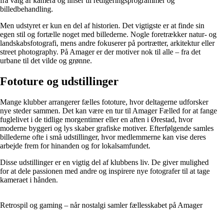
fra valg af kamera og linser til redigeringsprogrammer og
billedbehandling.
Men udstyret er kun en del af historien. Det vigtigste er at finde sin
egen stil og fortælle noget med billederne. Nogle foretrækker natur- og
landskabsfotografi, mens andre fokuserer på portrætter, arkitektur eller
street photography. På Amager er der motiver nok til alle – fra det
urbane til det vilde og grønne.
Fototure og udstillinger
Mange klubber arrangerer fælles fototure, hvor deltagerne udforsker
nye steder sammen. Det kan være en tur til Amager Fælled for at fange
fuglelivet i de tidlige morgentimer eller en aften i Ørestad, hvor
moderne byggeri og lys skaber grafiske motiver. Efterfølgende samles
billederne ofte i små udstillinger, hvor medlemmerne kan vise deres
arbejde frem for hinanden og for lokalsamfundet.
Disse udstillinger er en vigtig del af klubbens liv. De giver mulighed
for at dele passionen med andre og inspirere nye fotografer til at tage
kameraet i hånden.
Retrospil og gaming – når nostalgi samler fællesskabet på Amager