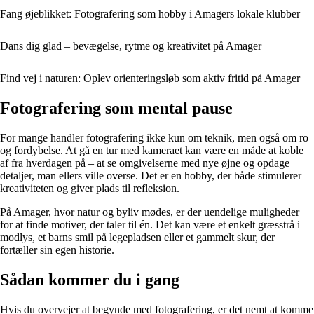
Fang øjeblikket: Fotografering som hobby i Amagers lokale klubber
Dans dig glad – bevægelse, rytme og kreativitet på Amager
Find vej i naturen: Oplev orienteringsløb som aktiv fritid på Amager
Fotografering som mental pause
For mange handler fotografering ikke kun om teknik, men også om ro
og fordybelse. At gå en tur med kameraet kan være en måde at koble
af fra hverdagen på – at se omgivelserne med nye øjne og opdage
detaljer, man ellers ville overse. Det er en hobby, der både stimulerer
kreativiteten og giver plads til refleksion.
På Amager, hvor natur og byliv mødes, er der uendelige muligheder
for at finde motiver, der taler til én. Det kan være et enkelt græsstrå i
modlys, et barns smil på legepladsen eller et gammelt skur, der
fortæller sin egen historie.
Sådan kommer du i gang
Hvis du overvejer at begynde med fotografering, er det nemt at komme