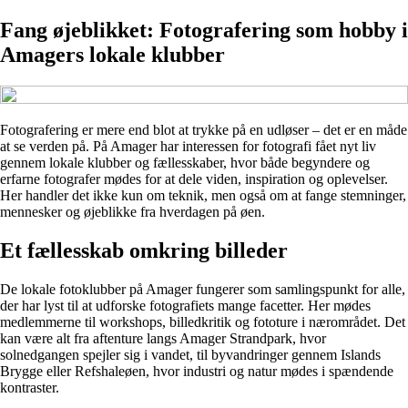
Fang øjeblikket: Fotografering som hobby i
Amagers lokale klubber
Fotografering er mere end blot at trykke på en udløser – det er en måde
at se verden på. På Amager har interessen for fotografi fået nyt liv
gennem lokale klubber og fællesskaber, hvor både begyndere og
erfarne fotografer mødes for at dele viden, inspiration og oplevelser.
Her handler det ikke kun om teknik, men også om at fange stemninger,
mennesker og øjeblikke fra hverdagen på øen.
Et fællesskab omkring billeder
De lokale fotoklubber på Amager fungerer som samlingspunkt for alle,
der har lyst til at udforske fotografiets mange facetter. Her mødes
medlemmerne til workshops, billedkritik og fototure i nærområdet. Det
kan være alt fra aftenture langs Amager Strandpark, hvor
solnedgangen spejler sig i vandet, til byvandringer gennem Islands
Brygge eller Refshaleøen, hvor industri og natur mødes i spændende
kontraster.