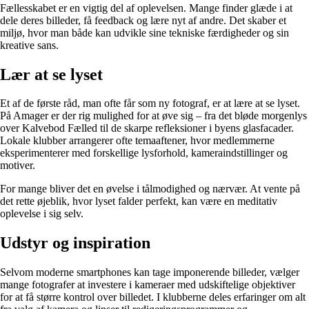
Fællesskabet er en vigtig del af oplevelsen. Mange finder glæde i at
dele deres billeder, få feedback og lære nyt af andre. Det skaber et
miljø, hvor man både kan udvikle sine tekniske færdigheder og sin
kreative sans.
Lær at se lyset
Et af de første råd, man ofte får som ny fotograf, er at lære at se lyset.
På Amager er der rig mulighed for at øve sig – fra det bløde morgenlys
over Kalvebod Fælled til de skarpe refleksioner i byens glasfacader.
Lokale klubber arrangerer ofte temaaftener, hvor medlemmerne
eksperimenterer med forskellige lysforhold, kameraindstillinger og
motiver.
For mange bliver det en øvelse i tålmodighed og nærvær. At vente på
det rette øjeblik, hvor lyset falder perfekt, kan være en meditativ
oplevelse i sig selv.
Udstyr og inspiration
Selvom moderne smartphones kan tage imponerende billeder, vælger
mange fotografer at investere i kameraer med udskiftelige objektiver
for at få større kontrol over billedet. I klubberne deles erfaringer om alt