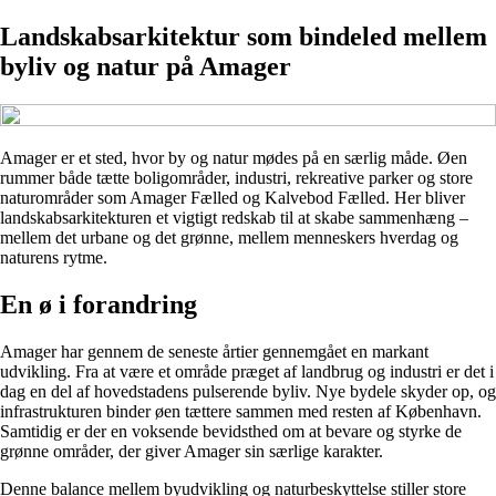
Landskabsarkitektur som bindeled mellem
byliv og natur på Amager
Amager er et sted, hvor by og natur mødes på en særlig måde. Øen
rummer både tætte boligområder, industri, rekreative parker og store
naturområder som Amager Fælled og Kalvebod Fælled. Her bliver
landskabsarkitekturen et vigtigt redskab til at skabe sammenhæng –
mellem det urbane og det grønne, mellem menneskers hverdag og
naturens rytme.
En ø i forandring
Amager har gennem de seneste årtier gennemgået en markant
udvikling. Fra at være et område præget af landbrug og industri er det i
dag en del af hovedstadens pulserende byliv. Nye bydele skyder op, og
infrastrukturen binder øen tættere sammen med resten af København.
Samtidig er der en voksende bevidsthed om at bevare og styrke de
grønne områder, der giver Amager sin særlige karakter.
Denne balance mellem byudvikling og naturbeskyttelse stiller store