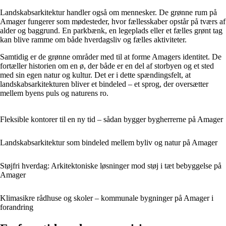
Landskabsarkitektur handler også om mennesker. De grønne rum på
Amager fungerer som mødesteder, hvor fællesskaber opstår på tværs af
alder og baggrund. En parkbænk, en legeplads eller et fælles grønt tag
kan blive ramme om både hverdagsliv og fælles aktiviteter.
Samtidig er de grønne områder med til at forme Amagers identitet. De
fortæller historien om en ø, der både er en del af storbyen og et sted
med sin egen natur og kultur. Det er i dette spændingsfelt, at
landskabsarkitekturen bliver et bindeled – et sprog, der oversætter
mellem byens puls og naturens ro.
Fleksible kontorer til en ny tid – sådan bygger bygherrerne på Amager
Landskabsarkitektur som bindeled mellem byliv og natur på Amager
Støjfri hverdag: Arkitektoniske løsninger mod støj i tæt bebyggelse på
Amager
Klimasikre rådhuse og skoler – kommunale bygninger på Amager i
forandring