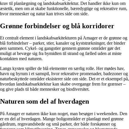
krav til planlægning og landskabsarkitektur. Det handler ikke kun om
æstetik, men om at skabe funktionelle, bæredygtige og rekreative rum,
hvor mennesker og natur kan trives side om side.
Grønne forbindelser og blå korridorer
Et centralt element i landskabsarkitekturen på Amager er de grønne og
blå forbindelser – parker, stier, kanaler og kyststrækninger, der binder
øen sammen. Cykel- og gangstier gennem grønne områder gør det
muligt at bevæge sig fra bymidten til strand og fælled uden at miste
kontakten med naturen.
Langs kysten spiller de blå elementer en særlig rolle. Her mødes hav,
havn og byrum i et samspil, hvor rekreative promenader, badezoner og
naturbeskyttede områder eksisterer side om side. Det er et eksempel på,
hvordan landskabsarkitektur kan skabe overgange frem for grænser –
og give plads til både mennesker og biodiversitet.
Naturen som del af hverdagen
På Amager er naturen ikke kun noget, man besøger i weekenden. Den
er en del af hverdagen. Mange boligområder er planlagt med grønne
gårdrum, regnvandsbede og små parker, der både forskønner og