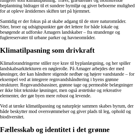
fungerer som klimatilpasning. Træer, græsarealer og blomstrende
beplantning bidrager til et sundere bymiljø og giver beboerne mulighed
for at opleve årstidernes skiften tæt på hjemmet.
Samtidig er der fokus på at skabe adgang til de store naturområder.
Stier, broer og udsigtspunkter gør det lettere for både lokale og
besøgende at udforske Amagers landskaber – fra strandenge og
fuglereservater til urbane parker og havneområder.
Klimatilpasning som drivkraft
Klimaforandringerne stiller nye krav til byplanlægning, og her spiller
landskabsarkitekturen en nøglerolle. På Amager arbejdes der med
løsninger, der kan håndtere stigende nedbør og højere vandstande – for
eksempel ved at integrere regnvandshåndtering i byens grønne
strukturer. Regnvandsbassiner, grønne tage og permeable belægninger
er ikke blot tekniske løsninger, men også æstetiske og rekreative
elementer, der gør byen mere robust og levende.
Ved at tænke klimatilpasning og naturpleje sammen skabes byrum, der
både beskytter mod oversvømmelser og giver plads til leg, ophold og
biodiversitet.
Fællesskab og identitet i det grønne