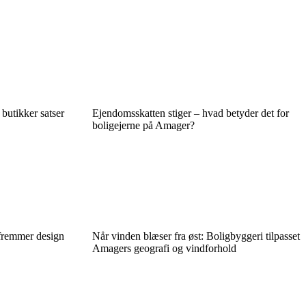
utikker satser
Ejendomsskatten stiger – hvad betyder det for
boligejerne på Amager?
fremmer design
Når vinden blæser fra øst: Boligbyggeri tilpasset
Amagers geografi og vindforhold