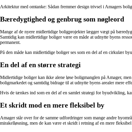
Arkitektur med omtanke: Sådan fremmer design trivsel i Amagers boli
Bæredygtighed og genbrug som nøgleord
Mange af de nyere midlertidige boligprojekter lægger vægt på bæredygt
Samtidig kan midlertidige boliger være en måde at udnytte byens ressou
permanent.
På den måde kan midlertidige boliger ses som en del af en cirkulær by
En del af en større strategi
Midlertidige boliger kan ikke alene løse boligmanglen på Amager, men d
boligmarkedet og samtidig bidrage til at udnytte byens arealer mere effe
Hvis de tænkes ind som en del af en samlet strategi for byudvikling, k
Et skridt mod en mere fleksibel by
Amager står over for de samme udfordringer som mange andre byområder
mirakelløsning, men de kan være et skridt i retning af en mere fleksibel