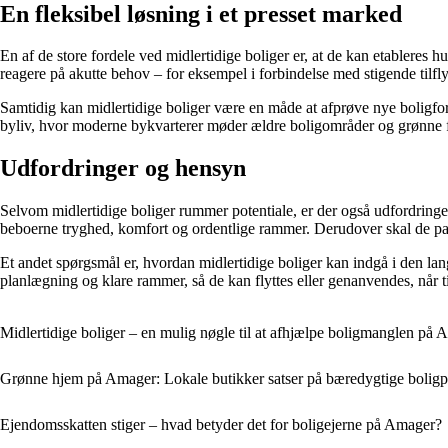
En fleksibel løsning i et presset marked
En af de store fordele ved midlertidige boliger er, at de kan etableres 
reagere på akutte behov – for eksempel i forbindelse med stigende tilfl
Samtidig kan midlertidige boliger være en måde at afprøve nye boligfo
byliv, hvor moderne bykvarterer møder ældre boligområder og grønne 
Udfordringer og hensyn
Selvom midlertidige boliger rummer potentiale, er der også udfordringer
beboerne tryghed, komfort og ordentlige rammer. Derudover skal de pas
Et andet spørgsmål er, hvordan midlertidige boliger kan indgå i den lan
planlægning og klare rammer, så de kan flyttes eller genanvendes, når t
Midlertidige boliger – en mulig nøgle til at afhjælpe boligmanglen på
Grønne hjem på Amager: Lokale butikker satser på bæredygtige boligp
Ejendomsskatten stiger – hvad betyder det for boligejerne på Amager?