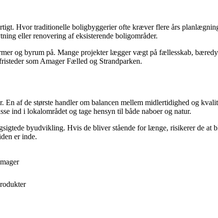
hurtigt. Hvor traditionelle boligbyggerier ofte kræver flere års planlægn
ytning eller renovering af eksisterende boligområder.
rmer og byrum på. Mange projekter lægger vægt på fællesskab, bæredygti
fristeder som Amager Fælled og Strandparken.
. En af de største handler om balancen mellem midlertidighed og kvalite
se ind i lokalområdet og tage hensyn til både naboer og natur.
gsigtede byudvikling. Hvis de bliver stående for længe, risikerer de at 
iden er inde.
 Amager
rodukter