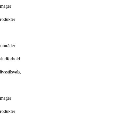
 Amager
rodukter
gområder
vindforhold
ivsstilsvalg
 Amager
rodukter