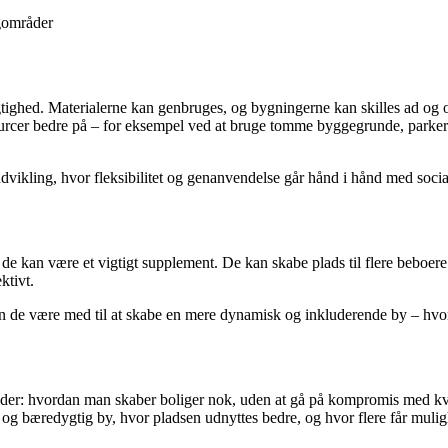
gområder
ighed. Materialerne kan genbruges, og bygningerne kan skilles ad og op
rcer bedre på – for eksempel ved at bruge tomme byggegrunde, parkering
udvikling, hvor fleksibilitet og genanvendelse går hånd i hånd med soc
e kan være et vigtigt supplement. De kan skabe plads til flere beboere
ktivt.
an de være med til at skabe en mere dynamisk og inkluderende by – hvor 
: hvordan man skaber boliger nok, uden at gå på kompromis med kvalit
 og bæredygtig by, hvor pladsen udnyttes bedre, og hvor flere får mulighe