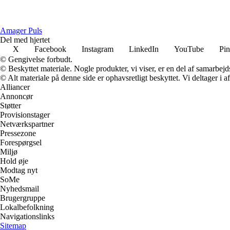
Amager Puls
Del med hjertet
X
Facebook
Instagram
LinkedIn
YouTube
Pin
© Gengivelse forbudt.
© Beskyttet materiale. Nogle produkter, vi viser, er en del af samarbejd
© Alt materiale på denne side er ophavsretligt beskyttet. Vi deltager i 
Alliancer
Annoncør
Støtter
Provisionstager
Netværkspartner
Pressezone
Forespørgsel
Miljø
Hold øje
Modtag nyt
SoMe
Nyhedsmail
Brugergruppe
Lokalbefolkning
Navigationslinks
Sitemap