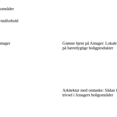
gområder
vindforhold
 Amager
Grønne hjem på Amager: Lokale b
på bæredygtige boligprodukter
Arkitektur med omtanke: Sådan 
trivsel i Amagers boligområder