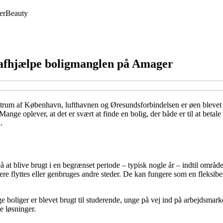
er
Beauty
at afhjælpe boligmanglen på Amager
rum af København, lufthavnen og Øresundsforbindelsen er øen blevet et 
 Mange oplever, at det er svært at finde en bolig, der både er til at bet
.
 på at blive brugt i en begrænset periode – typisk nogle år – indtil omr
re flyttes eller genbruges andre steder. De kan fungere som en fleksibel
e boliger er blevet brugt til studerende, unge på vej ind på arbejdsmark
e løsninger.