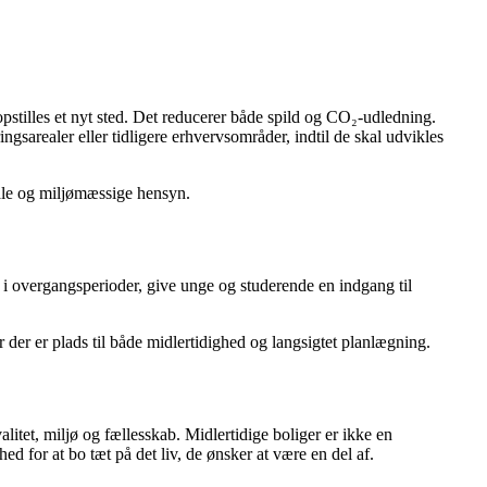
stilles et nyt sted. Det reducerer både spild og CO₂-udledning.
sarealer eller tidligere erhvervsområder, indtil de skal udvikles
iale og miljømæssige hensyn.
 i overgangsperioder, give unge og studerende en indgang til
der er plads til både midlertidighed og langsigtet planlægning.
et, miljø og fællesskab. Midlertidige boliger er ikke en
d for at bo tæt på det liv, de ønsker at være en del af.