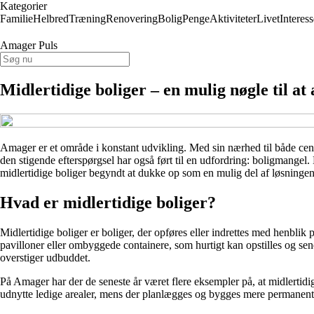
Kategorier
Familie
Helbred
Træning
Renovering
Bolig
Penge
Aktiviteter
Livet
Interess
Amager Puls
Midlertidige boliger – en mulig nøgle til 
Amager er et område i konstant udvikling. Med sin nærhed til både cent
den stigende efterspørgsel har også ført til en udfordring: boligmangel.
midlertidige boliger begyndt at dukke op som en mulig del af løsningen
Hvad er midlertidige boliger?
Midlertidige boliger er boliger, der opføres eller indrettes med henblik
pavilloner eller ombyggede containere, som hurtigt kan opstilles og sene
overstiger udbuddet.
På Amager har der de seneste år været flere eksempler på, at midlertidig
udnytte ledige arealer, mens der planlægges og bygges mere permanent